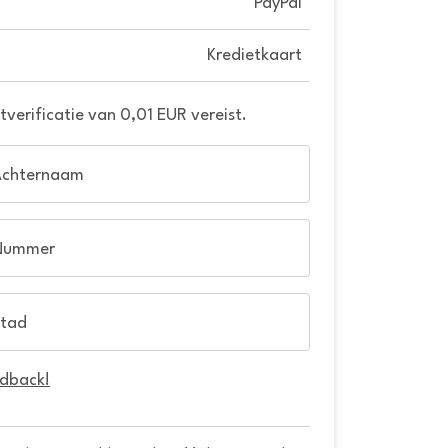
PayPal
Kredietkaart
verificatie van 0,01 EUR vereist.
Achternaam
Nummer
tad
edback!