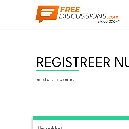
REGISTREER N
en start in Usenet
Uw pakket