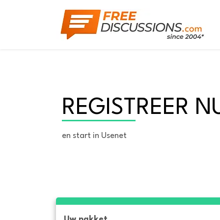
REGISTREER N
en start in Usenet
Uw pakket