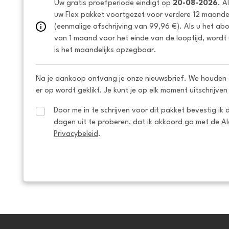
Uw gratis proefperiode eindigt op 
20-08-2026
. A
uw Flex pakket voortgezet voor verdere 12 maanden
(eenmalige afschrijving van 99,96 €). Als u het ab
van 1 maand voor het einde van de looptijd, wordt 
is het maandelijks opzegbaar.
Na je aankoop ontvang je onze nieuwsbrief. We houden 
er op wordt geklikt. Je kunt je op elk moment uitschrijven
Door me in te schrijven voor dit pakket bevestig ik 
dagen uit te proberen, dat ik akkoord ga met de 
A
Privacybeleid
.