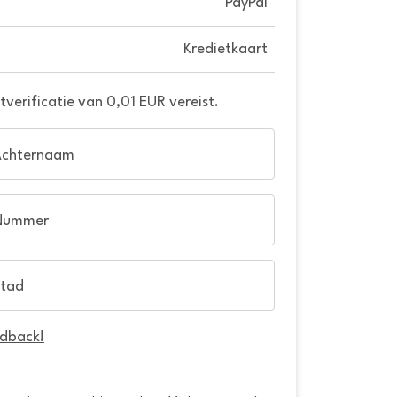
PayPal
Kredietkaart
verificatie van 0,01 EUR vereist.
Achternaam
Nummer
tad
edback!