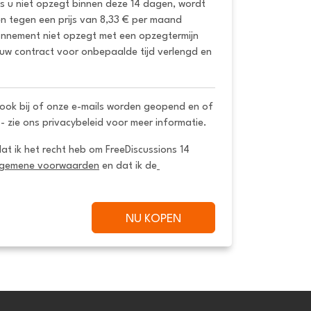
ls u niet opzegt binnen deze 14 dagen, wordt 
 tegen een prijs van 8,33 € per maand 
onnement niet opzegt met een opzegtermijn 
uw contract voor onbepaalde tijd verlengd en 
ook bij of onze e-mails worden geopend en of
 - zie ons privacybeleid voor meer informatie.
dat ik het recht heb om FreeDiscussions 14 
lgemene voorwaarden
 en dat ik de
NU KOPEN