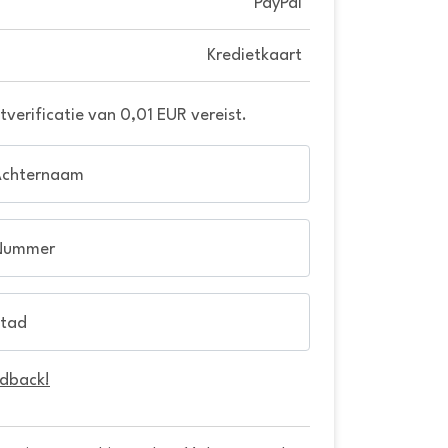
PayPal
Kredietkaart
verificatie van 0,01 EUR vereist.
Achternaam
Nummer
tad
edback!