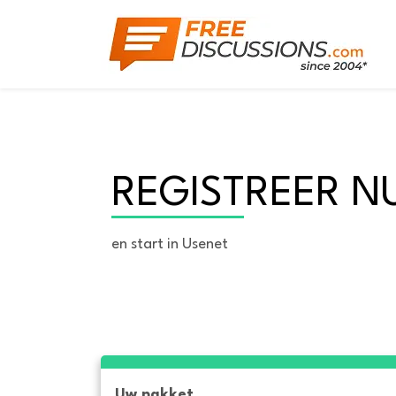
REGISTREER N
en start in Usenet
Uw pakket