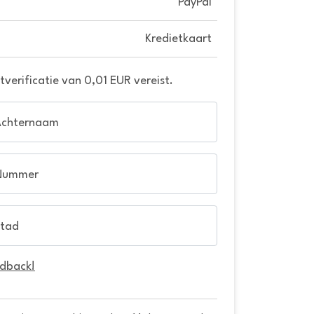
PayPal
Kredietkaart
verificatie van 0,01 EUR vereist.
Achternaam
Nummer
tad
edback!