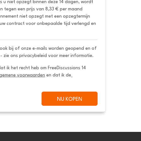
ls u niet opzegt binnen deze 14 dagen, wordt 
 tegen een prijs van 8,33 € per maand 
onnement niet opzegt met een opzegtermijn 
uw contract voor onbepaalde tijd verlengd en 
ook bij of onze e-mails worden geopend en of
 - zie ons privacybeleid voor meer informatie.
dat ik het recht heb om FreeDiscussions 14 
lgemene voorwaarden
 en dat ik de
NU KOPEN