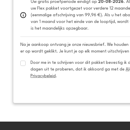
Uw gratis proefperiode eindigt op 
20-08-2026
. A
uw Flex pakket voortgezet voor verdere 12 maanden
(eenmalige afschrijving van 99,96 €). Als u het ab
van 1 maand voor het einde van de looptijd, wordt 
is het maandelijks opzegbaar.
Na je aankoop ontvang je onze nieuwsbrief. We houden 
er op wordt geklikt. Je kunt je op elk moment uitschrijven
Door me in te schrijven voor dit pakket bevestig ik 
dagen uit te proberen, dat ik akkoord ga met de 
A
Privacybeleid
.