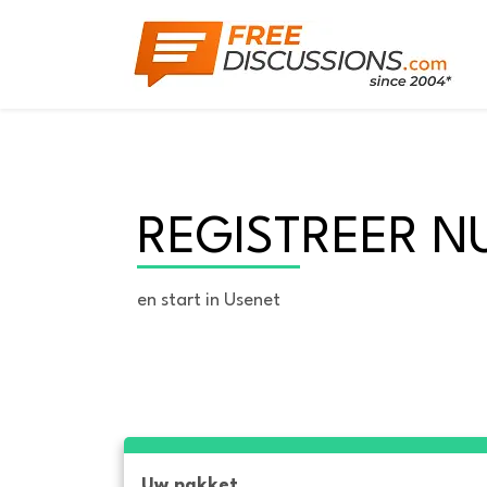
REGISTREER N
en start in Usenet
Uw pakket