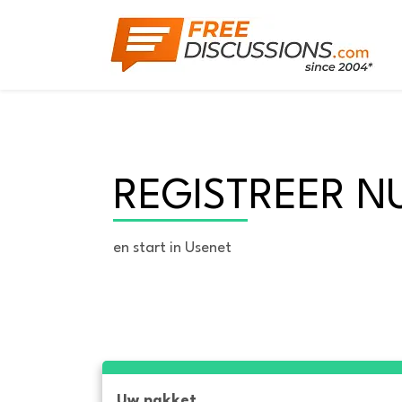
REGISTREER N
en start in Usenet
Uw pakket