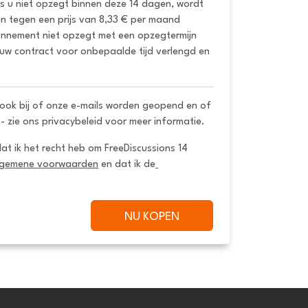
ls u niet opzegt binnen deze 14 dagen, wordt 
 tegen een prijs van 8,33 € per maand 
onnement niet opzegt met een opzegtermijn 
uw contract voor onbepaalde tijd verlengd en 
ook bij of onze e-mails worden geopend en of
 - zie ons privacybeleid voor meer informatie.
dat ik het recht heb om FreeDiscussions 14 
lgemene voorwaarden
 en dat ik de
NU KOPEN