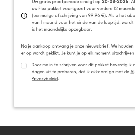
Uw gratis proefperiode eindigt op 
20-08-2026
. A
uw Flex pakket voortgezet voor verdere 12 maanden
(eenmalige afschrijving van 99,96 €). Als u het ab
van 1 maand voor het einde van de looptijd, wordt 
is het maandelijks opzegbaar.
Na je aankoop ontvang je onze nieuwsbrief. We houden 
er op wordt geklikt. Je kunt je op elk moment uitschrijven
Door me in te schrijven voor dit pakket bevestig ik 
dagen uit te proberen, dat ik akkoord ga met de 
A
Privacybeleid
.