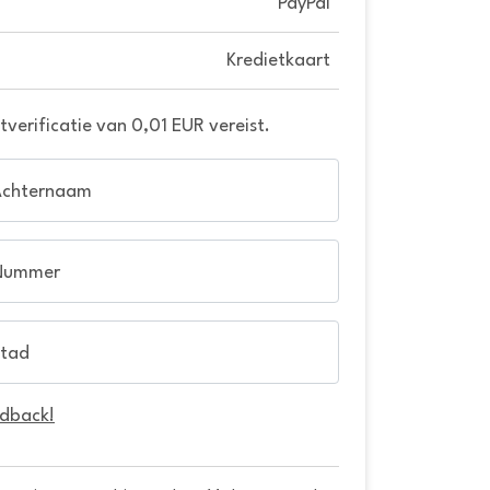
PayPal
Kredietkaart
verificatie van 0,01 EUR vereist.
Achternaam
Nummer
tad
edback!