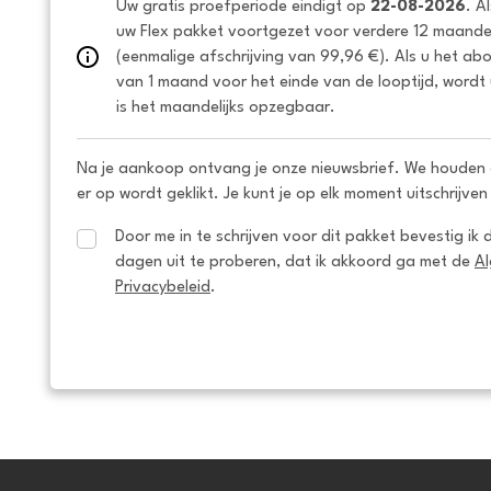
Uw gratis proefperiode eindigt op 
22-08-2026
. A
uw Flex pakket voortgezet voor verdere 12 maanden
(eenmalige afschrijving van 99,96 €). Als u het ab
van 1 maand voor het einde van de looptijd, wordt 
is het maandelijks opzegbaar.
Na je aankoop ontvang je onze nieuwsbrief. We houden 
er op wordt geklikt. Je kunt je op elk moment uitschrijven
Door me in te schrijven voor dit pakket bevestig ik 
dagen uit te proberen, dat ik akkoord ga met de 
A
Privacybeleid
.