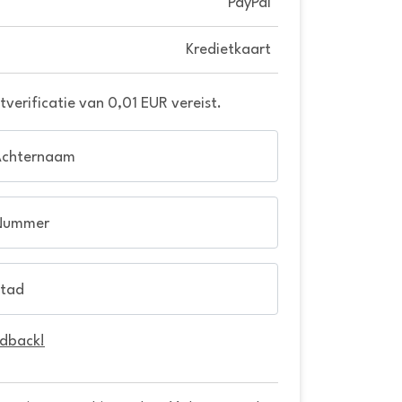
PayPal
Kredietkaart
verificatie van 0,01 EUR vereist.
Achternaam
Nummer
tad
edback!