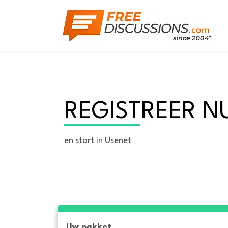
REGISTREER N
en start in Usenet
Uw pakket