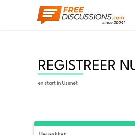
REGISTREER N
en start in Usenet
Uw pakket