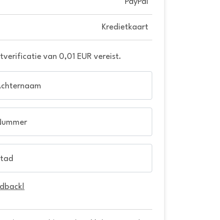
PayPal
Kredietkaart
verificatie van 0,01 EUR vereist.
Achternaam
Nummer
tad
edback!