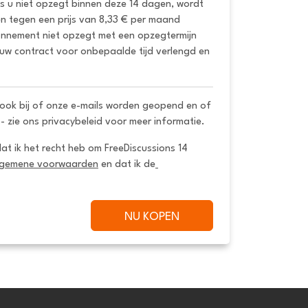
ls u niet opzegt binnen deze 14 dagen, wordt 
 tegen een prijs van 8,33 € per maand 
onnement niet opzegt met een opzegtermijn 
uw contract voor onbepaalde tijd verlengd en 
ook bij of onze e-mails worden geopend en of
 - zie ons privacybeleid voor meer informatie.
dat ik het recht heb om FreeDiscussions 14 
lgemene voorwaarden
 en dat ik de
NU KOPEN