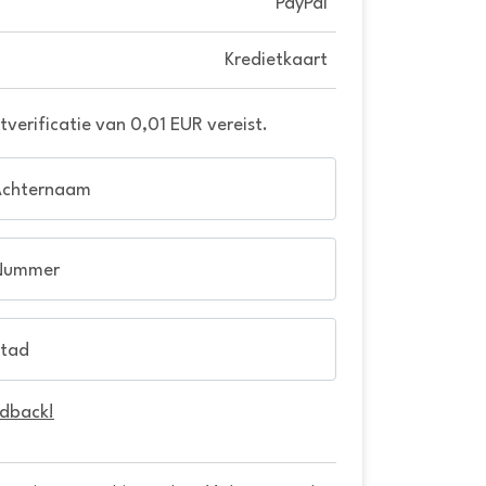
PayPal
Kredietkaart
verificatie van 0,01 EUR vereist.
Achternaam
Nummer
tad
edback!