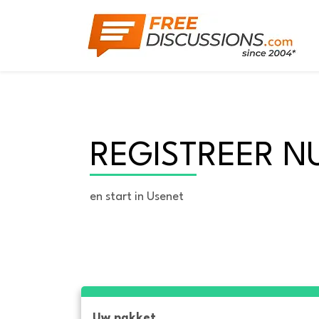
REGISTREER N
en start in Usenet
Uw pakket