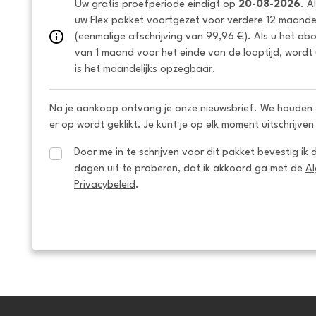
Uw gratis proefperiode eindigt op 
20-08-2026
. A
uw Flex pakket voortgezet voor verdere 12 maanden
(eenmalige afschrijving van 99,96 €). Als u het ab
van 1 maand voor het einde van de looptijd, wordt 
is het maandelijks opzegbaar.
Na je aankoop ontvang je onze nieuwsbrief. We houden 
er op wordt geklikt. Je kunt je op elk moment uitschrijven
Door me in te schrijven voor dit pakket bevestig ik 
dagen uit te proberen, dat ik akkoord ga met de 
A
Privacybeleid
.