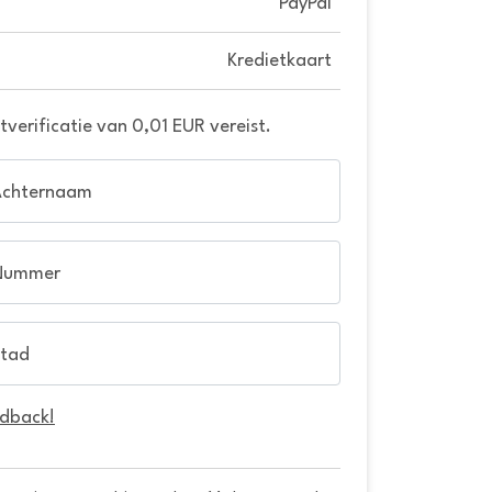
PayPal
Kredietkaart
verificatie van 0,01 EUR vereist.
Achternaam
Nummer
tad
edback!