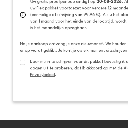
Uw gratis proefperiode eindigt op 
20-08-2026
. A
uw Flex pakket voortgezet voor verdere 12 maanden
(eenmalige afschrijving van 99,96 €). Als u het ab
van 1 maand voor het einde van de looptijd, wordt 
is het maandelijks opzegbaar.
Na je aankoop ontvang je onze nieuwsbrief. We houden 
er op wordt geklikt. Je kunt je op elk moment uitschrijven
Door me in te schrijven voor dit pakket bevestig ik 
dagen uit te proberen, dat ik akkoord ga met de 
A
Privacybeleid
.