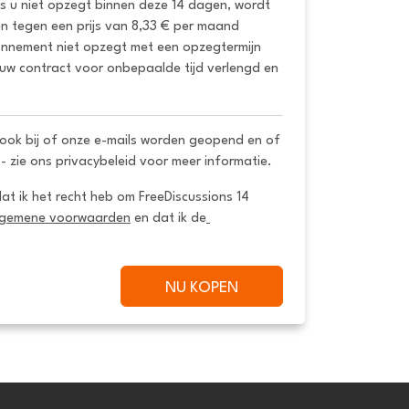
ls u niet opzegt binnen deze 14 dagen, wordt 
 tegen een prijs van 8,33 € per maand 
onnement niet opzegt met een opzegtermijn 
uw contract voor onbepaalde tijd verlengd en 
ook bij of onze e-mails worden geopend en of
 - zie ons privacybeleid voor meer informatie.
dat ik het recht heb om FreeDiscussions 14 
lgemene voorwaarden
 en dat ik de
NU KOPEN