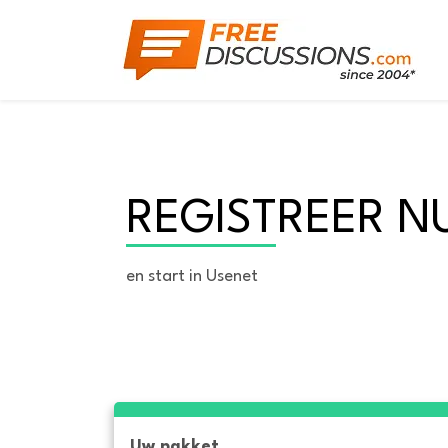
REGISTREER N
en start in Usenet
Uw pakket