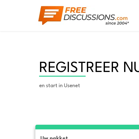
REGISTREER N
en start in Usenet
Uw pakket