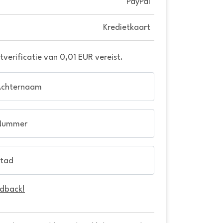
PayPal
Kredietkaart
verificatie van 0,01 EUR vereist.
Achternaam
Nummer
tad
edback!