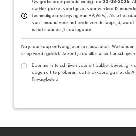
Uw gratis proefperiode eindigt op 
20-08-2026
. A
uw Flex pakket voortgezet voor verdere 12 maanden
(eenmalige afschrijving van 99,96 €). Als u het ab
van 1 maand voor het einde van de looptijd, wordt 
is het maandelijks opzegbaar.
Na je aankoop ontvang je onze nieuwsbrief. We houden 
er op wordt geklikt. Je kunt je op elk moment uitschrijven
Door me in te schrijven voor dit pakket bevestig ik 
dagen uit te proberen, dat ik akkoord ga met de 
A
Privacybeleid
.