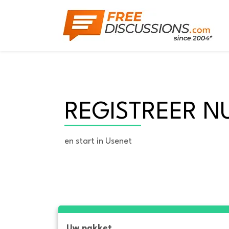
REGISTREER N
en start in Usenet
Uw pakket