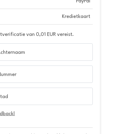
PayPal
Kredietkaart
verificatie van 0,01 EUR vereist.
Achternaam
Nummer
tad
edback!