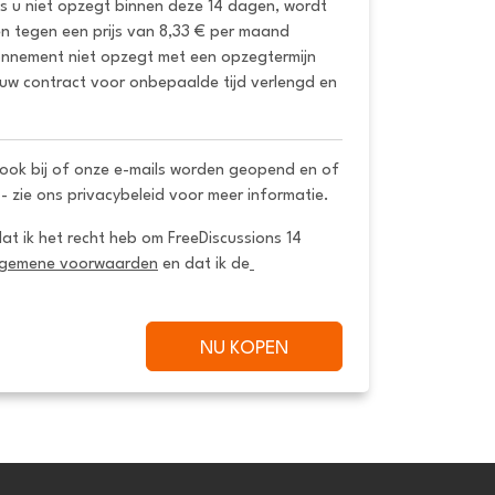
ls u niet opzegt binnen deze 14 dagen, wordt 
 tegen een prijs van 8,33 € per maand 
onnement niet opzegt met een opzegtermijn 
uw contract voor onbepaalde tijd verlengd en 
ook bij of onze e-mails worden geopend en of
 - zie ons privacybeleid voor meer informatie.
dat ik het recht heb om FreeDiscussions 14 
lgemene voorwaarden
 en dat ik de
NU KOPEN