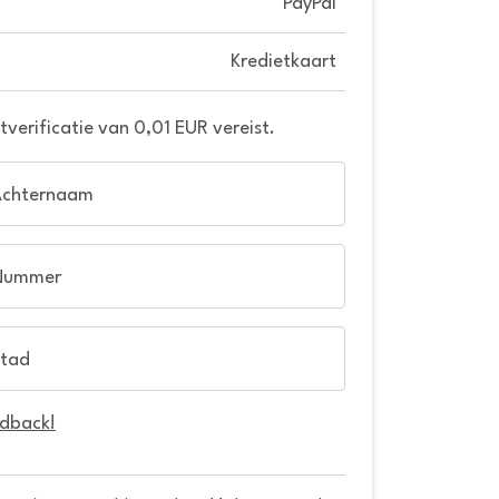
PayPal
Kredietkaart
verificatie van 0,01 EUR vereist.
Achternaam
Nummer
tad
edback!