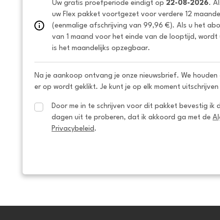
Uw gratis proefperiode eindigt op 
22-08-2026
. A
uw Flex pakket voortgezet voor verdere 12 maanden
(eenmalige afschrijving van 99,96 €). Als u het ab
van 1 maand voor het einde van de looptijd, wordt 
is het maandelijks opzegbaar.
Na je aankoop ontvang je onze nieuwsbrief. We houden 
er op wordt geklikt. Je kunt je op elk moment uitschrijven
Door me in te schrijven voor dit pakket bevestig ik 
dagen uit te proberen, dat ik akkoord ga met de 
A
Privacybeleid
.