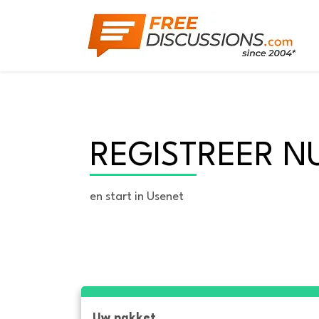
REGISTREER N
en start in Usenet
Uw pakket