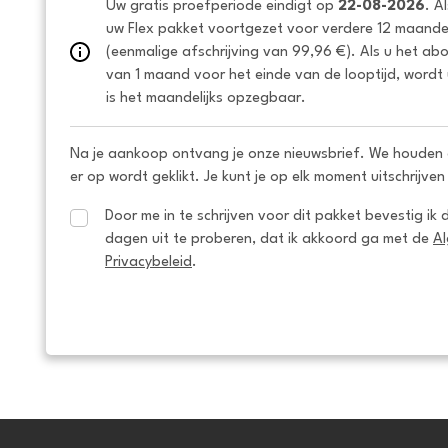
Uw gratis proefperiode eindigt op 
22-08-2026
. A
uw Flex pakket voortgezet voor verdere 12 maanden
(eenmalige afschrijving van 99,96 €). Als u het ab
van 1 maand voor het einde van de looptijd, wordt 
is het maandelijks opzegbaar.
Na je aankoop ontvang je onze nieuwsbrief. We houden 
er op wordt geklikt. Je kunt je op elk moment uitschrijven
Door me in te schrijven voor dit pakket bevestig ik 
dagen uit te proberen, dat ik akkoord ga met de 
A
Privacybeleid
.