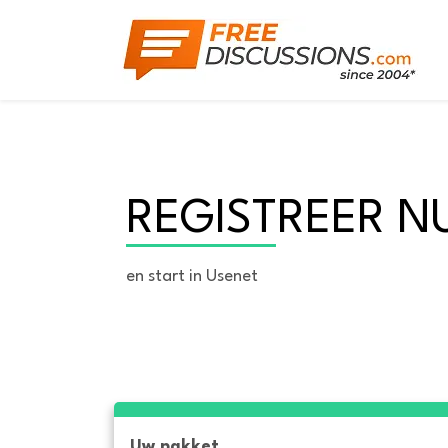
REGISTREER N
en start in Usenet
Uw pakket