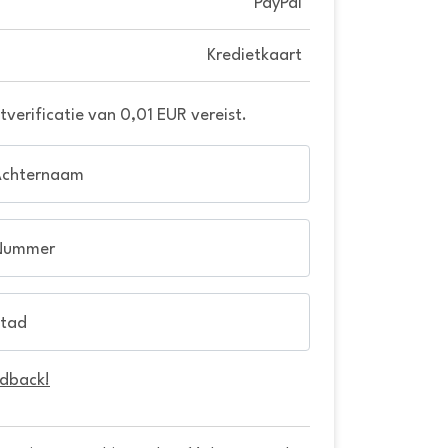
PayPal
Kredietkaart
verificatie van 0,01 EUR vereist.
Achternaam
Nummer
tad
edback!