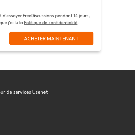
it d'essayer FreeDiscussions pendant 14 jours, 
que j'ai lu la 
Politique de confidentialité
.
ACHETER MAINTENANT
eur de services Usenet