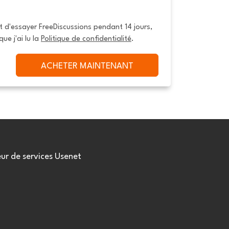
it d'essayer FreeDiscussions pendant 14 jours, 
que j'ai lu la 
Politique de confidentialité
.
ACHETER MAINTENANT
eur de services Usenet