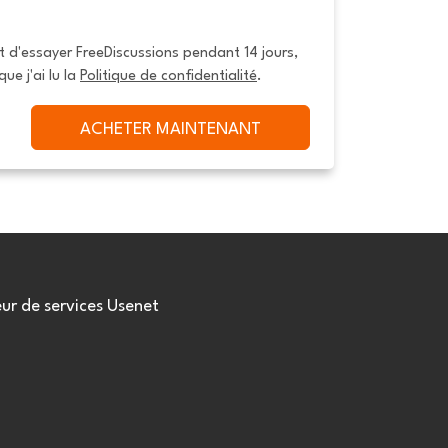
it d'essayer FreeDiscussions pendant 14 jours, 
que j'ai lu la 
Politique de confidentialité
.
ACHETER MAINTENANT
eur de services Usenet