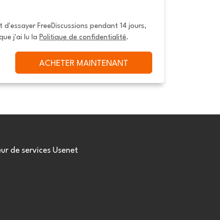
it d'essayer FreeDiscussions pendant 14 jours, 
que j'ai lu la 
Politique de confidentialité
.
ACHETER MAINTENANT
eur de services Usenet