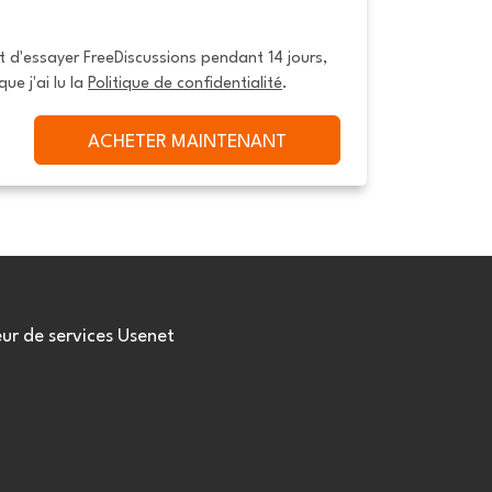
it d'essayer FreeDiscussions pendant 14 jours, 
que j'ai lu la 
Politique de confidentialité
.
ACHETER MAINTENANT
eur de services Usenet