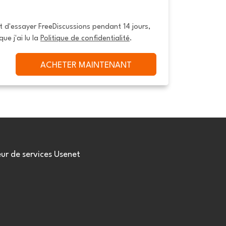
it d'essayer FreeDiscussions pendant 14 jours, 
que j'ai lu la 
Politique de confidentialité
.
ACHETER MAINTENANT
eur de services Usenet