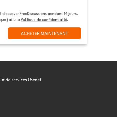
it d'essayer FreeDiscussions pendant 14 jours, 
que j'ai lu la 
Politique de confidentialité
.
ACHETER MAINTENANT
eur de services Usenet