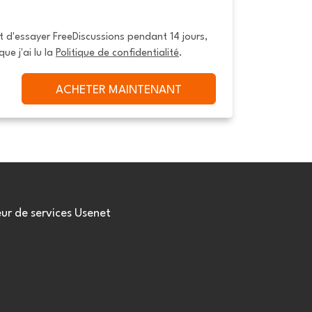
it d'essayer FreeDiscussions pendant 14 jours, 
que j'ai lu la 
Politique de confidentialité
.
ACHETER MAINTENANT
eur de services Usenet