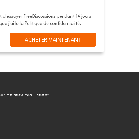
it d'essayer FreeDiscussions pendant 14 jours, 
que j'ai lu la 
Politique de confidentialité
.
ACHETER MAINTENANT
eur de services Usenet