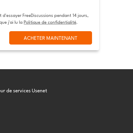
it d'essayer FreeDiscussions pendant 14 jours, 
que j'ai lu la 
Politique de confidentialité
.
ACHETER MAINTENANT
eur de services Usenet