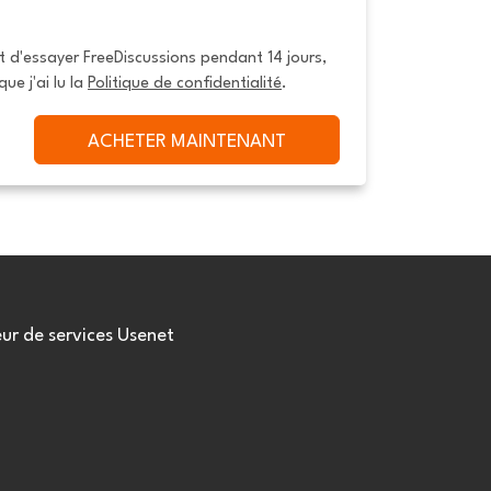
it d'essayer FreeDiscussions pendant 14 jours, 
que j'ai lu la 
Politique de confidentialité
.
ACHETER MAINTENANT
eur de services Usenet