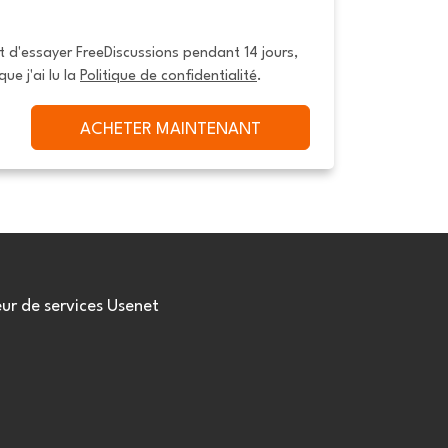
it d'essayer FreeDiscussions pendant 14 jours, 
que j'ai lu la 
Politique de confidentialité
.
ACHETER MAINTENANT
eur de services Usenet