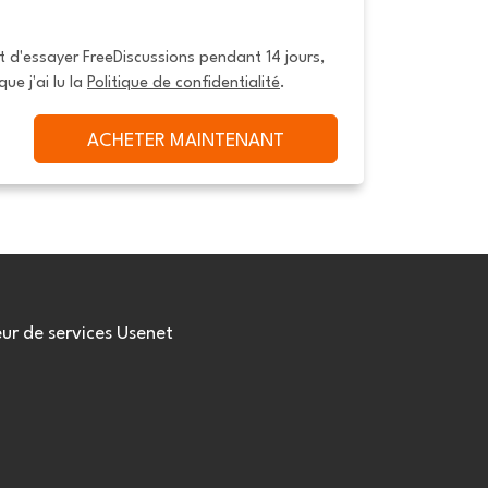
it d'essayer FreeDiscussions pendant 14 jours, 
que j'ai lu la 
Politique de confidentialité
.
ACHETER MAINTENANT
eur de services Usenet