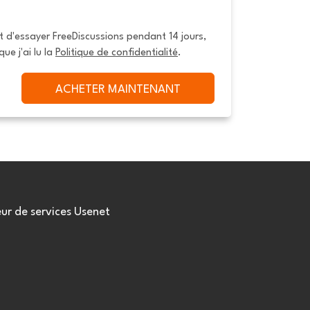
it d'essayer FreeDiscussions pendant 14 jours, 
que j'ai lu la 
Politique de confidentialité
.
ACHETER MAINTENANT
eur de services Usenet