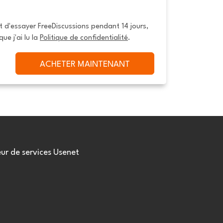
it d'essayer FreeDiscussions pendant 14 jours, 
que j'ai lu la 
Politique de confidentialité
.
ACHETER MAINTENANT
eur de services Usenet