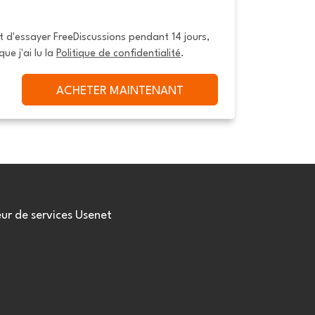
it d'essayer FreeDiscussions pendant 14 jours, 
que j'ai lu la 
Politique de confidentialité
.
ACHETER MAINTENANT
eur de services Usenet