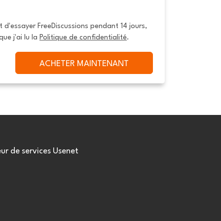
it d'essayer FreeDiscussions pendant 14 jours, 
que j'ai lu la 
Politique de confidentialité
.
ACHETER MAINTENANT
eur de services Usenet