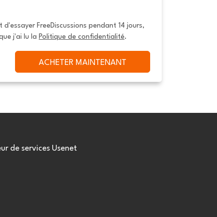
it d'essayer FreeDiscussions pendant 14 jours, 
que j'ai lu la 
Politique de confidentialité
.
ACHETER MAINTENANT
eur de services Usenet