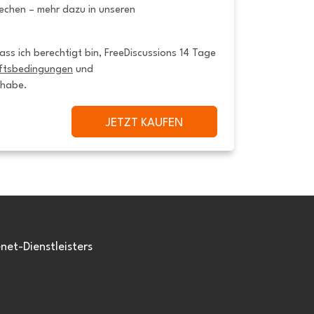
rechen – mehr dazu in unseren
ss ich berechtigt bin, FreeDiscussions 14 Tage 
ftsbedingungen
 und 
 habe.
JETZT KAUFEN
et-Dienstleisters