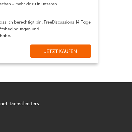
rechen – mehr dazu in unseren
ss ich berechtigt bin, FreeDiscussions 14 Tage 
ftsbedingungen
 und 
 habe.
JETZT KAUFEN
et-Dienstleisters