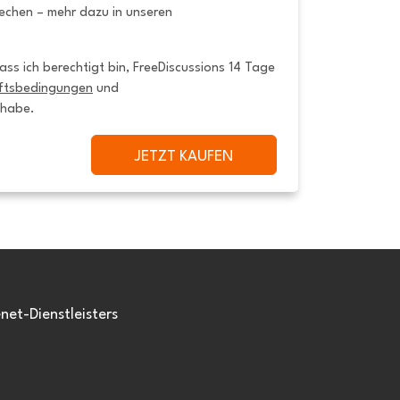
rechen – mehr dazu in unseren
ss ich berechtigt bin, FreeDiscussions 14 Tage 
ftsbedingungen
 und 
 habe.
JETZT KAUFEN
et-Dienstleisters