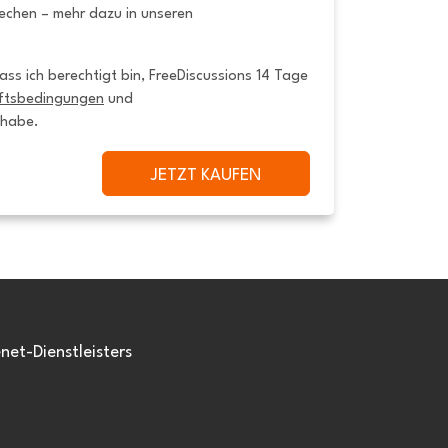
rechen – mehr dazu in unseren
ss ich berechtigt bin, FreeDiscussions 14 Tage 
ftsbedingungen
 und 
 habe.
JETZT KAUFEN
et-Dienstleisters