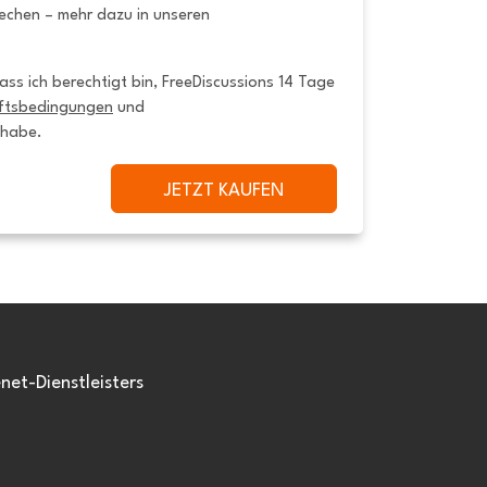
rechen – mehr dazu in unseren
ss ich berechtigt bin, FreeDiscussions 14 Tage 
ftsbedingungen
 und 
 habe.
JETZT KAUFEN
et-Dienstleisters