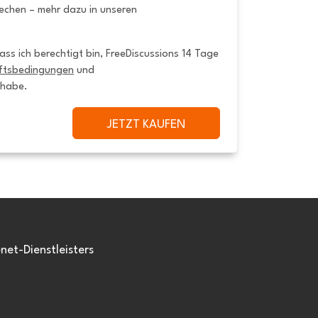
rechen – mehr dazu in unseren
ss ich berechtigt bin, FreeDiscussions 14 Tage 
ftsbedingungen
 und 
 habe.
JETZT KAUFEN
et-Dienstleisters