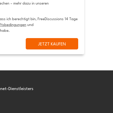
rechen – mehr dazu in unseren
ss ich berechtigt bin, FreeDiscussions 14 Tage 
ftsbedingungen
 und 
 habe.
JETZT KAUFEN
et-Dienstleisters