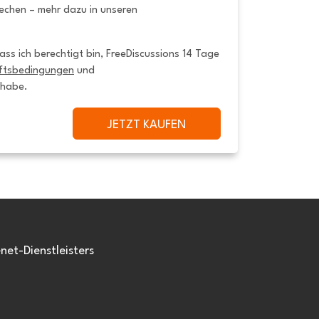
rechen – mehr dazu in unseren
ss ich berechtigt bin, FreeDiscussions 14 Tage 
ftsbedingungen
 und 
 habe.
JETZT KAUFEN
et-Dienstleisters