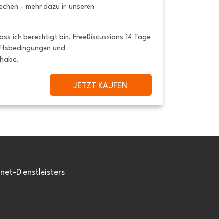
rechen – mehr dazu in unseren
ss ich berechtigt bin, FreeDiscussions 14 Tage 
ftsbedingungen
 und 
 habe.
JETZT KAUFEN
et-Dienstleisters