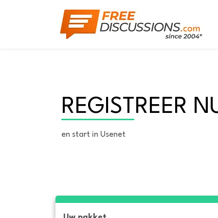
REGISTREER N
en start in Usenet
Uw pakket