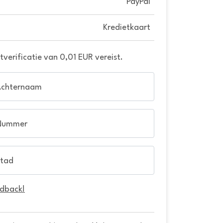
PayPal
Kredietkaart
verificatie van 0,01 EUR vereist.
Achternaam
Nummer
tad
edback!