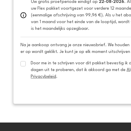
Uw gratis proefperiode eindigt op 
22-08-2026
. A
uw Flex pakket voortgezet voor verdere 12 maanden
(eenmalige afschrijving van 99,96 €). Als u het ab
van 1 maand voor het einde van de looptijd, wordt 
is het maandelijks opzegbaar.
Na je aankoop ontvang je onze nieuwsbrief. We houden 
er op wordt geklikt. Je kunt je op elk moment uitschrijven
Door me in te schrijven voor dit pakket bevestig ik 
dagen uit te proberen, dat ik akkoord ga met de 
A
Privacybeleid
.