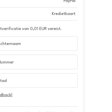
PayPal
Kredietkaart
verificatie van 0,01 EUR vereist.
Achternaam
Nummer
tad
edback!