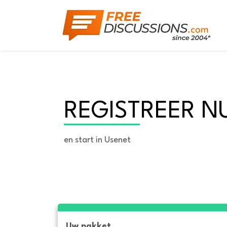
REGISTREER N
en start in Usenet
Uw pakket