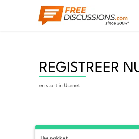
REGISTREER N
en start in Usenet
Uw pakket