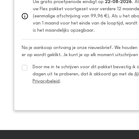
Uw gratis proefperiode eindigt op 
22-08-2026
. A
uw Flex pakket voortgezet voor verdere 12 maanden
(eenmalige afschrijving van 99,96 €). Als u het ab
van 1 maand voor het einde van de looptijd, wordt 
is het maandelijks opzegbaar.
Na je aankoop ontvang je onze nieuwsbrief. We houden 
er op wordt geklikt. Je kunt je op elk moment uitschrijven
Door me in te schrijven voor dit pakket bevestig ik 
dagen uit te proberen, dat ik akkoord ga met de 
A
Privacybeleid
.