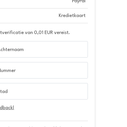
PayPal
Kredietkaart
verificatie van 0,01 EUR vereist.
Achternaam
Nummer
tad
edback!