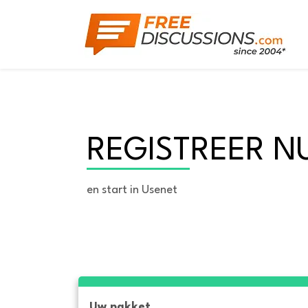
REGISTREER N
en start in Usenet
Uw pakket