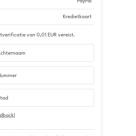
PayPal
Kredietkaart
verificatie van 0,01 EUR vereist.
Achternaam
Nummer
tad
edback!