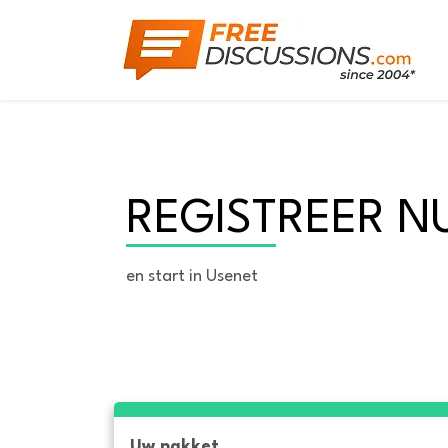
REGISTREER N
en start in Usenet
Uw pakket