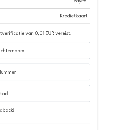
PayPal
Kredietkaart
verificatie van 0,01 EUR vereist.
Achternaam
Nummer
tad
edback!