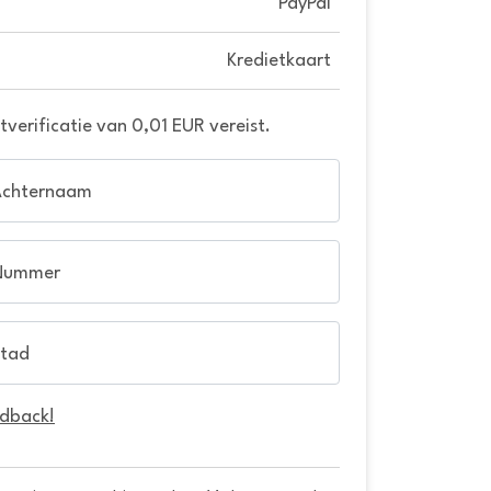
PayPal
Kredietkaart
verificatie van 0,01 EUR vereist.
Achternaam
Nummer
tad
edback!