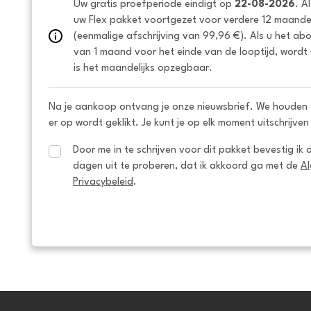
Uw gratis proefperiode eindigt op 
22-08-2026
. A
uw Flex pakket voortgezet voor verdere 12 maanden
(eenmalige afschrijving van 99,96 €). Als u het ab
van 1 maand voor het einde van de looptijd, wordt 
is het maandelijks opzegbaar.
Na je aankoop ontvang je onze nieuwsbrief. We houden 
er op wordt geklikt. Je kunt je op elk moment uitschrijven
Door me in te schrijven voor dit pakket bevestig ik 
dagen uit te proberen, dat ik akkoord ga met de 
A
Privacybeleid
.