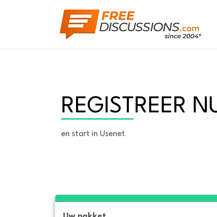
REGISTREER N
en start in Usenet
Uw pakket