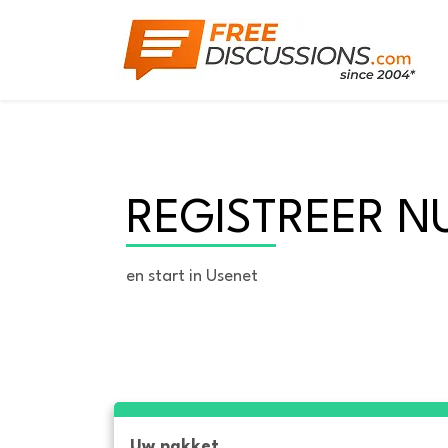
REGISTREER N
en start in Usenet
Uw pakket