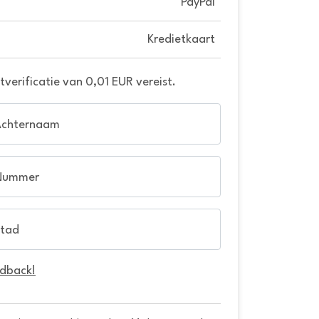
PayPal
Kredietkaart
verificatie van 0,01 EUR vereist.
Achternaam
Nummer
tad
edback!