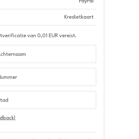
PayPal
Kredietkaart
verificatie van 0,01 EUR vereist.
Achternaam
Nummer
tad
edback!