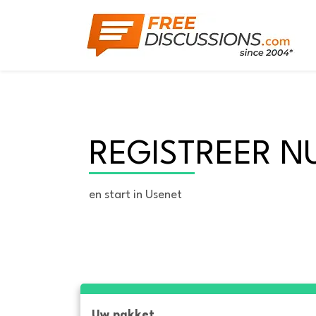
REGISTREER N
en start in Usenet
Uw pakket