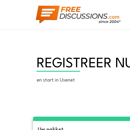
REGISTREER N
en start in Usenet
Uw pakket