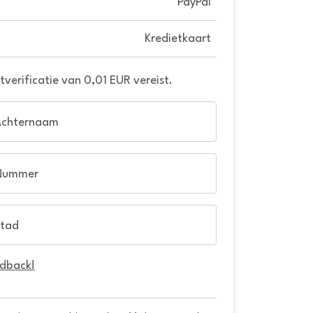
PayPal
Kredietkaart
verificatie van 0,01 EUR vereist.
Achternaam
Nummer
tad
edback!