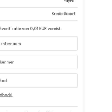
PayPal
Kredietkaart
verificatie van 0,01 EUR vereist.
Achternaam
Nummer
tad
edback!