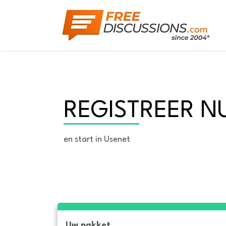
REGISTREER N
en start in Usenet
Uw pakket